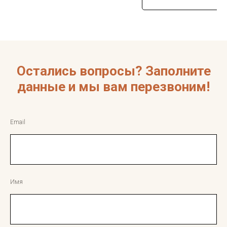
Пищевая ценность (на 100 г сырого
продукта)
Калорийность: 120–180 ккалБелки:
15–18 гЖиры: 6–12 гУглеводы: 0 г
Остались вопросы? Заполните
данные и мы вам перезвоним!
Email
Имя