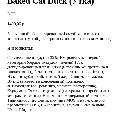
Baked Cat Duck (Утка)
BCD
1400,00
р.
Запеченный сбалансированный сухой корм класса
холистик с уткой для взрослых кошек и котов всех пород
Ингредиенты:
Свежее филе индоутки 35%, Нутровка утки первой
категории (сердце, желудок, печень) 15%,
Дегидрированный хрящ утки (источник хондроитина и
глюкозамина), Батат (источник растительного белка),
Нут, Рис кубанский, Утиный жир, Оливковое масло,
Вит. Е (в качестве консерванта), Комплекс
антиоксидантов (ромашка, мелисса, расторопша),
Куркумин, Экстракт цикория (натуральный пребиотик и
экстракт инулина), Витаминно-минеральный комплекс,
Тапинамбур (источник инулина MOS и натурального
пребиотика FOS), L - карнитин, Таурин, Семена льна,
Юкка Шидигера