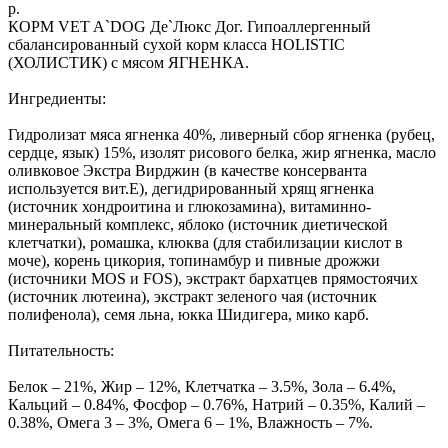
р.
КОРМ VET A`DOG Де`Люкс Дог. Гипоаллергенный
сбалансированный сухой корм класса HOLISTIC
(ХОЛИСТИК) с мясом ЯГНЕНКА.
Ингредиенты:
Гидролизат мяса ягненка 40%, ливерный сбор ягненка (рубец,
сердце, язык) 15%, изолят рисового белка, жир ягненка, масло
оливковое Экстра Вирджин (в качестве консерванта
используется вит.Е), дегидрированный хрящ ягненка
(источник хондроитина и глюкозамина), витаминно-
минеральный комплекс, яблоко (источник диетической
клетчатки), ромашка, клюква (для стабилизации кислот в
моче), корень цикория, топинамбур и пивные дрожжи
(источники MOS и FOS), экстракт бархатцев прямостоячих
(источник лютеина), экстракт зеленого чая (источник
полифенола), семя льна, юкка Шидигера, мико карб.
Питательность:
Белок – 21%, Жир – 12%, Клетчатка – 3.5%, Зола – 6.4%,
Кальций – 0.84%, Фосфор – 0.76%, Натрий – 0.35%, Калий –
0.38%, Омега 3 – 3%, Омега 6 – 1%, Влажность – 7%.